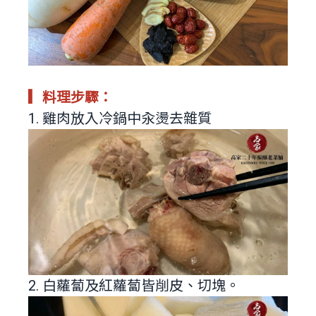
▎料理步驟：​
1. 雞肉放入冷鍋中汆燙去雜質
2. 白蘿蔔及紅蘿蔔皆削皮、切塊。