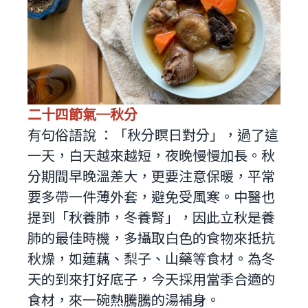
二十四節氣─秋分
有句俗語說 ：「秋分瞑日對分」，過了這
一天，白天越來越短，夜晚慢慢加長。秋
分期間早晚溫差大，更要注意保暖，平常
要多帶一件薄外套，避免受風寒。中醫也
提到「秋養肺，冬養腎」，因此立秋是養
肺的最佳時機，多攝取白色的食物來抵抗
秋燥，如蓮藕、梨子、山藥等食材。為冬
天的到來打好底子，今天採用當季合適的
食材，來一碗熱騰騰的湯補身。