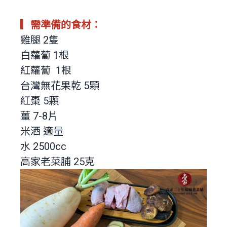
▎需準備的食材：
雞腿 2隻
白蘿蔔 1根
紅蘿蔔 1根
台灣無花果乾 5顆
紅棗 5顆
薑 7-8片
米酒 適量
水 2500cc
高家老菜脯 25克