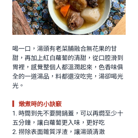
喝一口，湯頭有老菜脯融合無花果的甘
甜，再加上紅白蘿蔔的清甜，從口腔滑到
胃裡，感覺整個人都溫潤起來，色香味俱
全的一道湯品，料都還沒吃完，湯卻喝光
光。
▎燉煮時的小訣竅
1. 時間到先不要開鍋蓋，可以再燜至少十
五分鐘，讓白蘿蔔更入味，更好吃
2. 撈除表面雜質浮渣，讓湯頭清澈