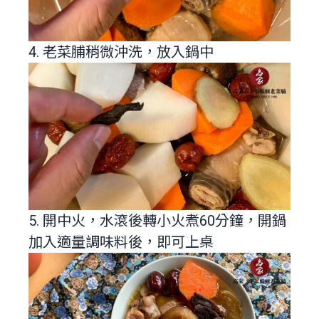
4. 老菜脯稍微沖洗，放入鍋中
5. 開中火，水滾後轉小火煮60分鐘，開鍋
加入適量調味料後，即可上桌