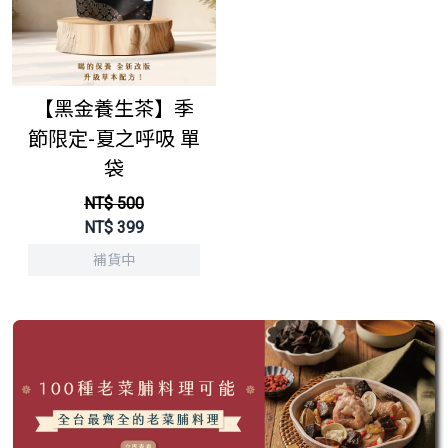
【黑金養生茶】季
節限定-夏之呼吸 單
袋
NT$ 500
NT$
399
補貨中