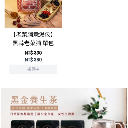
【老菜脯燉湯包】
黑蒜老菜脯 單包
NT$ 390
NT$
330
補貨中