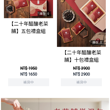
庫存
0
【二十年醞釀老菜
脯】五包禮盒組
庫存
0
【二十年醞釀老菜
脯】十包禮盒組
NT$ 1950
NT$ 3900
NT$
1650
NT$
2900
補貨中
補貨中