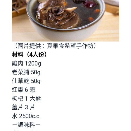
（圖片提供：真果食希望手作坊）
材料（4人份）
雞肉 1200g
老菜脯 50g
仙草乾 50g
紅棗 6 顆
枸杞 1 大匙
薑片 3 片
水 2500c.c.
－調味料－