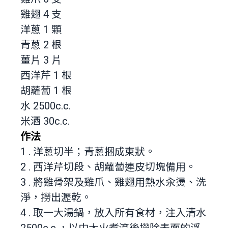
雞翅 4 支
洋蔥 1 顆
青蔥 2 根
薑片 3 片
西洋芹 1 根
胡蘿蔔 1 根
水 2500c.c.
米酒 30c.c.
作法
1 . 洋蔥切半；青蔥捆成束狀。
2 . 西洋芹切段、胡蘿蔔連皮切塊備用。
3 . 將雞骨架及雞爪、雞翅用熱水汆燙、洗
淨，撈出瀝乾。
4 . 取一大湯鍋，放入所有食材，注入清水