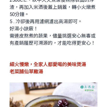
2500c.c.，以中大火煮滾後撈除表面的浮
渣，再加入米酒後蓋上鍋蓋，轉小火燉煮
50分鐘。
5 . 冷卻後再用濾網濾出高湯即可。
好湯小訣竅！
需連皮熬煮的蔬果，儘量挑選安心無毒或
有產銷履歷可溯源的，才能吃得更安心！
細火慢燉，全家人都愛喝的美味煲湯
老菜脯仙草雞湯