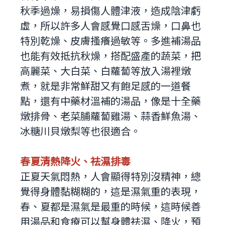
秋季過燥，易損傷人體津液，造成陰津虧
虛，所以許多人會感覺口感舌燥，口鼻也
特別乾燥、皮膚搔癢過敏等。多進補湯品
也能有效抵抗秋燥，搭配盛產的蔬菜，把
高麗菜、大白菜、白蘿蔔等放入湯裡燉
煮，就是非常鮮甜又有飽足感的一道餐
點，還有中藥材溫補的湯品，像是十全藥
燉排骨、老菜脯蘿蔔雞湯、蒜香鮮魚湯、
冰糖川貝燉梨等也很適合。
春夏清熱降火、祛濕排毒
正夏天氣悶熱，人會顯得特別沒精神，總
覺得身體黏糊糊的，這是濕氣重的表現，
春、夏都是濕氣是最重的時候，這時候善
用湯品和食療可以幫身體祛濕、降火，預