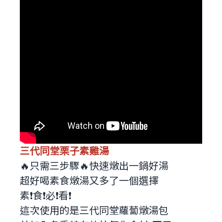
三代同堂栗子素雞湯
🔥只需三步驟🔥快速燉出一鍋好湯
超好喝素食燉湯又多了一個選擇
素❗食❗必❗看❗
這次使用的是三代同堂蘿蔔燉湯包