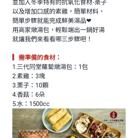
並加入冬季特有的抗氧化食材-栗子
以及增加口感的素雞，簡單材料、
簡單步驟就能完成鮮美湯品❤
用高家燉湯包，輕鬆端出一鍋好湯
就讓我們來看看哪三步驟吧！
▎需準備的食材：
1.三代同堂蘿蔔燉湯包：1包
2.素雞：3塊
3.栗子：10顆
4.香菇：6朵
5.水：1500cc