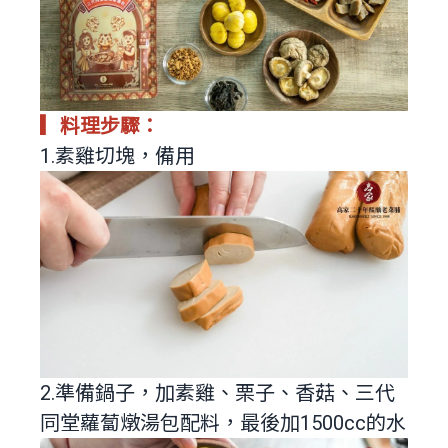
▎料理步驟：
1.素雞切塊，備用
2.準備鍋子，加素雞、栗子、香菇、三代
同堂蘿蔔燉湯包配料，最後加1500cc的水